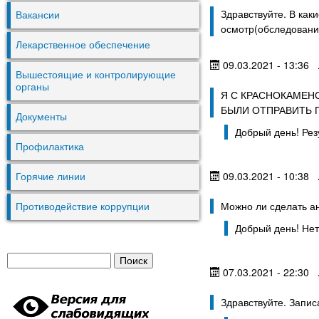
Здравствуйте. В как
Вакансии
осмотр(обследовани
Лекарственное обеспечение
09.03.2021 - 13:36
Вышестоящие и контролирующие
органы
Я С КРАСНОКАМЕН
БЫЛИ ОТПРАВИТЬ П
Документы
Добрый день! Рез
Профилактика
09.03.2021 - 10:38
Горячие линии
Можно ли сделать ан
Противодействие коррупции
Добрый день! Нет
П
07.03.2021 - 22:30
Ф
о
и
о
Здравствуйте. Запис
с