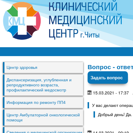
Перей
к
основ
содер
К
М
Вопрос - отве
Центр здоровья
Ц
Задать вопрос
г
Диспансеризация, углубленная и
репродуктивного возраста,
.
профилактический медосмотр
15.03.2021 - 17:37
Ч
Информация по ремонту ПП4
У вас делают опера
и
Добрый день! Да.
т
Центр Амбулаторной онкологической
помощи
ы
14.03.2021 - 00:19
Сведения о медицинской организации