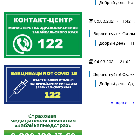
р
к
Добрый день! Нет
м
а
05.03.2021 - 11:42
п
Здравствуйте. Сколь
о
Добрый день! ТТГ 
и
с
04.03.2021 - 21:02
к
а
Здравствуйте! Скаж
Добрый день! Да,
« первая
С
т
р