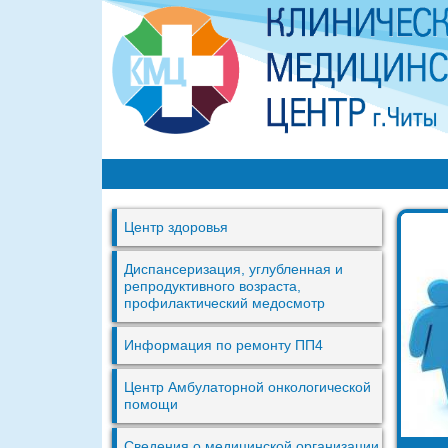
К
М
Центр здоровья
Ц
г
Диспансеризация, углубленная и
репродуктивного возраста,
.
профилактический медосмотр
Ч
Информация по ремонту ПП4
и
т
Центр Амбулаторной онкологической
помощи
ы
Сведения о медицинской организации