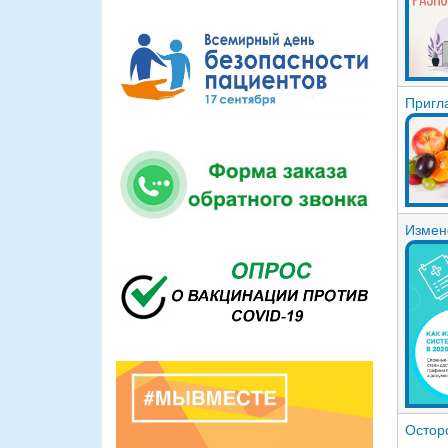
Пригл
Измен
Остор