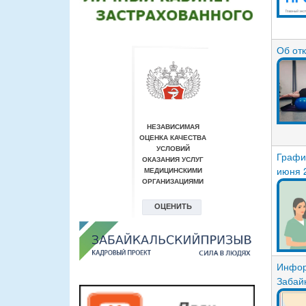
Об от
Графи
июня 
Инфор
Забай