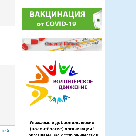
Уважаемые добровольческие
(волонтёрские) организации!
етний
Приглашаем Вас к сотрудничеству в