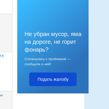
Не убран мусор, яма
на дороге, не горит
фонарь?
 15
Столкнулись с проблемой —
сообщите о ней!
Подать жалобу
ии