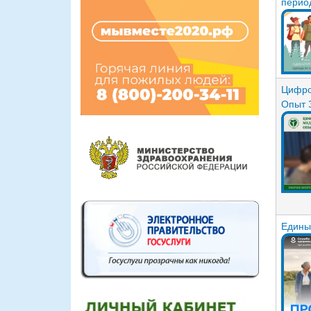
перио
Цифро
Опыт 
Едины