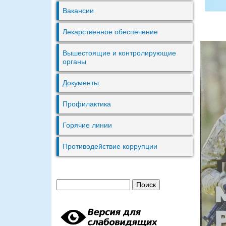
Вакансии
Лекарственное обеспечение
Вышестоящие и контролирующие
органы
Документы
Профилактика
Горячие линии
Противодействие коррупции
П
Ф
о
и
о
с